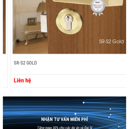
SR-S2 GOLD
Liên hệ
NHẬN TƯ VẤN MIỄN PHÍ
Tặng ngay 30% cho các dự án và Đại lý